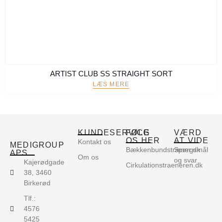
ARTIST CLUB SS STRAIGHT SORT
LÆS MERE
KUNDESERVICE
FØLG
VÆRD
OS HER
AT VIDE
Kontakt os
MEDIGROUP
Bækkenbundstræner.dk
Spørgsmål
APS
Om os
og svar
Kajerødgade
Cirkulationstraeneren.dk
38, 3460
Birkerød
Tlf.:
4576
5425