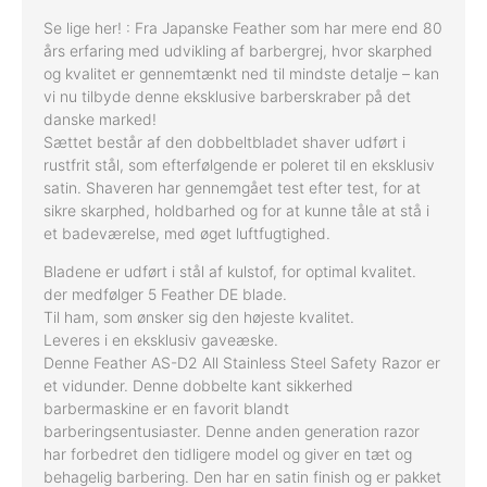
Se lige her! : Fra Japanske Feather som har mere end 80
års erfaring med udvikling af barbergrej, hvor skarphed
og kvalitet er gennemtænkt ned til mindste detalje – kan
vi nu tilbyde denne eksklusive barberskraber på det
danske marked!
Sættet består af den dobbeltbladet shaver udført i
rustfrit stål, som efterfølgende er poleret til en eksklusiv
satin. Shaveren har gennemgået test efter test, for at
sikre skarphed, holdbarhed og for at kunne tåle at stå i
et badeværelse, med øget luftfugtighed.
Bladene er udført i stål af kulstof, for optimal kvalitet.
der medfølger 5 Feather DE blade.
Til ham, som ønsker sig den højeste kvalitet.
Leveres i en eksklusiv gaveæske.
Denne Feather AS-D2 All Stainless Steel Safety Razor er
et vidunder. Denne dobbelte kant sikkerhed
barbermaskine er en favorit blandt
barberingsentusiaster. Denne anden generation razor
har forbedret den tidligere model og giver en tæt og
behagelig barbering. Den har en satin finish og er pakket