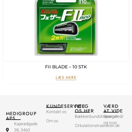
FII BLADE – 10 STK
LÆS MERE
KUNDESERVICE
FØLG
VÆRD
OS HER
AT VIDE
Kontakt os
MEDIGROUP
Bækkenbundstræner.dk
Spørgsmål
APS
Om os
og svar
Kajerødgade
Cirkulationstraeneren.dk
38, 3460