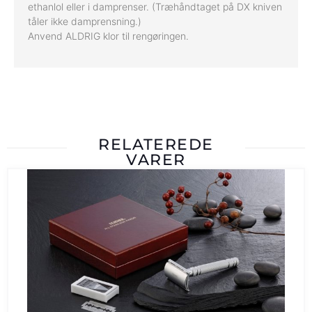
ethanlol eller i damprenser. (Træhåndtaget på DX kniven
tåler ikke damprensning.)
Anvend ALDRIG klor til rengøringen.
RELATEREDE
VARER